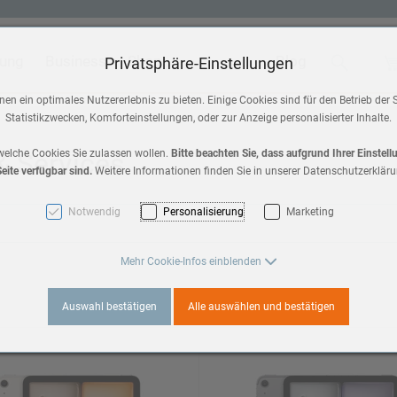
tung
Business
Shop
Blog
Suche
Wa
Privatsphäre-Einstellungen
 & Home
Zubehör
en ein optimales Nutzererlebnis zu bieten. Einige Cookies sind für den Betrieb der 
Statistikzwecken, Komforteinstellungen, oder zur Anzeige personalisierter Inhalte.
HomePod mini
a 3
 & Services
welche Cookies Sie zulassen wollen.
Bitte beachten Sie, dass aufgrund Ihrer Einstel
eite verfügbar sind.
Weitere Informationen finden Sie in unserer Datenschutzerkläru
AirPods Max 2
es 11
Notwendig
Personalisierung
Marketing
AirPods
3
Mehr Cookie-Infos einblenden
Apple TV
Auswahl bestätigen
Alle auswählen und bestätigen
es 10
a 2