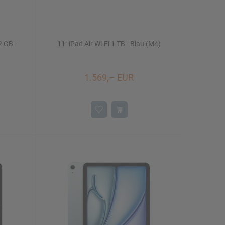
2 GB -
11" iPad Air Wi-Fi 1 TB - Blau (M4)
1.569,– EUR