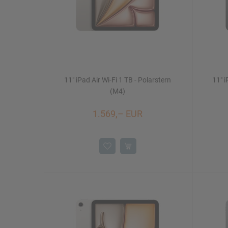
11" iPad Air Wi-Fi 1 TB - Polarstern
11" i
(M4)
1.569,– EUR