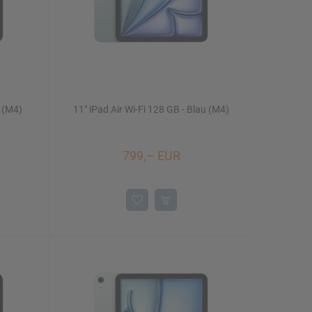
t (M4)
11" iPad Air Wi-Fi 128 GB - Blau (M4)
799,– EUR