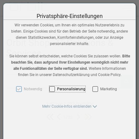
Toggle n
Privatsphäre-Einstellungen
Wir verwenden Cookies, um Ihnen ein optimales Nutzererlebnis zu
bieten. Einige Cookies sind für den Betrieb der Seite notwendig, andere
dienen Statistikzwecken, Komforteinstellungen, oder zur Anzeige
Orbit Shop - IT Solutions &
personalisierter Inhalte.
Services
Sie können selbst entscheiden, welche Cookies Sie zulassen wollen.
Bitte
beachten Sie, dass aufgrund Ihrer Einstellungen womöglich nicht mehr
alle Funktionalitäten der Seite verfügbar sind.
Weitere Informationen
finden Sie in unserer Datenschutzerklärung und Cookie Policy.
Notwendig
Personalisierung
Marketing
1-40 von 1.283 Produkte
Mehr Cookie-Infos einblenden
1/33