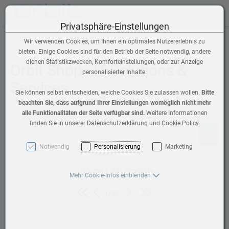
Toggle n
Privatsphäre-Einstellungen
Wir verwenden Cookies, um Ihnen ein optimales Nutzererlebnis zu
bieten. Einige Cookies sind für den Betrieb der Seite notwendig, andere
dienen Statistikzwecken, Komforteinstellungen, oder zur Anzeige
Orbit Shop - IT Solutions &
personalisierter Inhalte.
Services
Sie können selbst entscheiden, welche Cookies Sie zulassen wollen.
Bitte
beachten Sie, dass aufgrund Ihrer Einstellungen womöglich nicht mehr
alle Funktionalitäten der Seite verfügbar sind.
Weitere Informationen
finden Sie in unserer Datenschutzerklärung und Cookie Policy.
Notwendig
Personalisierung
Marketing
1-40 von 1.291 Produkte
Mehr Cookie-Infos einblenden
1/33