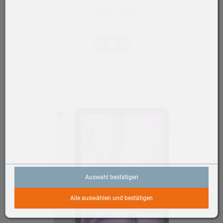
1.569,– EUR
Auswahl bestätigen
Alle auswählen und bestätigen