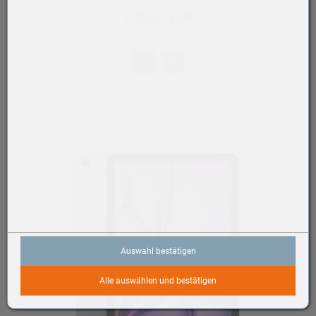
1.569,– EUR
Auswahl bestätigen
Alle auswählen und bestätigen