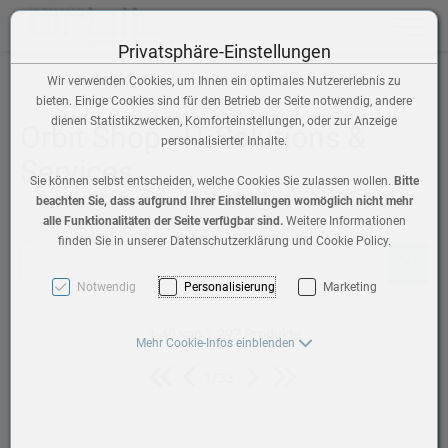
Toggle n
Privatsphäre-Einstellungen
Wir verwenden Cookies, um Ihnen ein optimales Nutzererlebnis zu
bieten. Einige Cookies sind für den Betrieb der Seite notwendig, andere
dienen Statistikzwecken, Komforteinstellungen, oder zur Anzeige
Orbit Shop - IT Solutions &
personalisierter Inhalte.
Services
Sie können selbst entscheiden, welche Cookies Sie zulassen wollen.
Bitte
beachten Sie, dass aufgrund Ihrer Einstellungen womöglich nicht mehr
alle Funktionalitäten der Seite verfügbar sind.
Weitere Informationen
finden Sie in unserer Datenschutzerklärung und Cookie Policy.
Notwendig
Personalisierung
Marketing
1-40 von 1.297 Produkte
Mehr Cookie-Infos einblenden
1/33