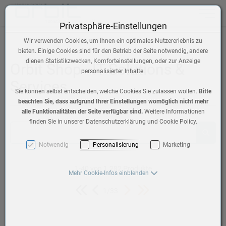
Toggle n
Privatsphäre-Einstellungen
Wir verwenden Cookies, um Ihnen ein optimales Nutzererlebnis zu
bieten. Einige Cookies sind für den Betrieb der Seite notwendig, andere
dienen Statistikzwecken, Komforteinstellungen, oder zur Anzeige
Orbit Shop - IT Solutions &
personalisierter Inhalte.
Services
Sie können selbst entscheiden, welche Cookies Sie zulassen wollen.
Bitte
beachten Sie, dass aufgrund Ihrer Einstellungen womöglich nicht mehr
alle Funktionalitäten der Seite verfügbar sind.
Weitere Informationen
finden Sie in unserer Datenschutzerklärung und Cookie Policy.
Notwendig
Personalisierung
Marketing
1-40 von 1.282 Produkte
Mehr Cookie-Infos einblenden
1/33