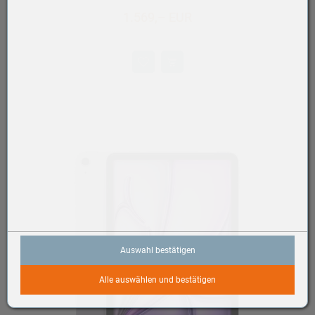
1.569,– EUR
Auswahl bestätigen
Alle auswählen und bestätigen