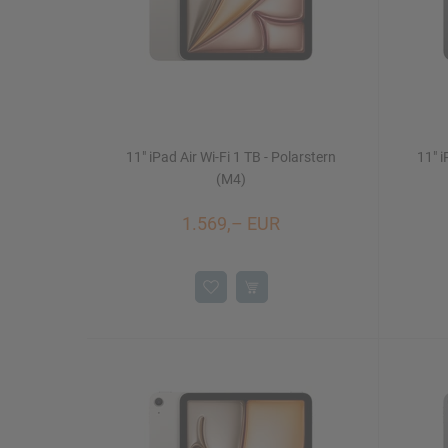
11" iPad Air Wi-Fi 1 TB - Polarstern
11" i
(M4)
1.569,– EUR