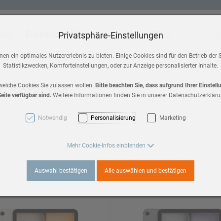
tung
Business
Shop
Blog
Suche
Wa
Privatsphäre-Einstellungen
 & Home
Zubehör
en ein optimales Nutzererlebnis zu bieten. Einige Cookies sind für den Betrieb der 
Statistikzwecken, Komforteinstellungen, oder zur Anzeige personalisierter Inhalte.
HomePod mini
a 3
 & Services
welche Cookies Sie zulassen wollen.
Bitte beachten Sie, dass aufgrund Ihrer Einstel
eite verfügbar sind.
Weitere Informationen finden Sie in unserer Datenschutzerkläru
AirPods Max 2
es 11
Notwendig
Personalisierung
Marketing
AirPods
3
Mehr Cookie-Infos einblenden
Apple TV
Auswahl bestätigen
Alle auswählen und bestätigen
es 10
a 2