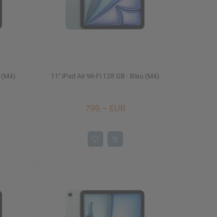
t (M4)
11" iPad Air Wi-Fi 128 GB - Blau (M4)
799,– EUR