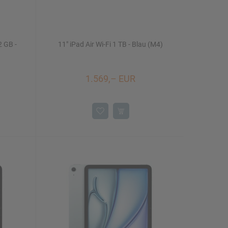
2 GB -
11" iPad Air Wi-Fi 1 TB - Blau (M4)
1.569,– EUR