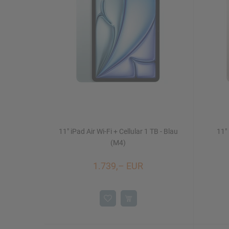
Mac Studio
iPhone 16/16 Plus
Watch SE
iMac 24"
Mac mini
11" iPad Air Wi-Fi + Cellular 1 TB - Blau
11" 
Displays
NEU
(M4)
1.739,– EUR