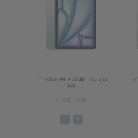
Mac Studio
iPhone 16/16 Plus
Watch SE
iMac 24"
Mac mini
11" iPad Air Wi-Fi + Cellular 1 TB - Blau
11" 
Displays
NEU
(M4)
1.739,– EUR