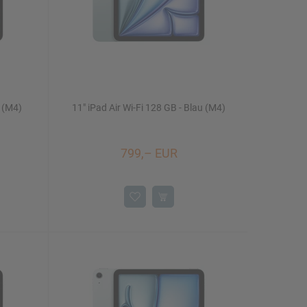
t (M4)
11" iPad Air Wi-Fi 128 GB - Blau (M4)
799,– EUR