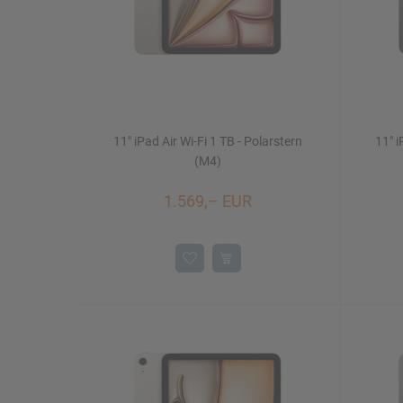
11" iPad Air Wi-Fi 1 TB - Polarstern
11" i
(M4)
1.569,– EUR