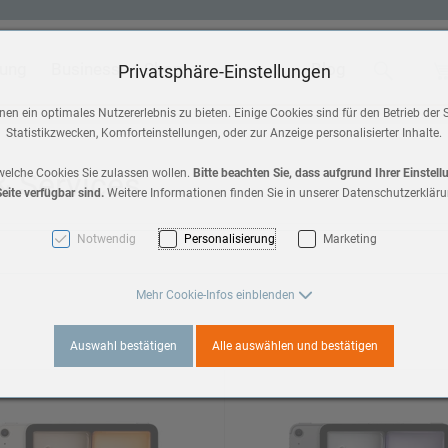
tung
Business
Shop
Blog
Suche
Wa
Privatsphäre-Einstellungen
 & Home
Zubehör
en ein optimales Nutzererlebnis zu bieten. Einige Cookies sind für den Betrieb der 
Statistikzwecken, Komforteinstellungen, oder zur Anzeige personalisierter Inhalte.
HomePod mini
a 3
 & Services
welche Cookies Sie zulassen wollen.
Bitte beachten Sie, dass aufgrund Ihrer Einstel
eite verfügbar sind.
Weitere Informationen finden Sie in unserer Datenschutzerkläru
AirPods Max 2
es 11
Notwendig
Personalisierung
Marketing
AirPods
3
Mehr Cookie-Infos einblenden
Apple TV
Auswahl bestätigen
Alle auswählen und bestätigen
es 10
a 2