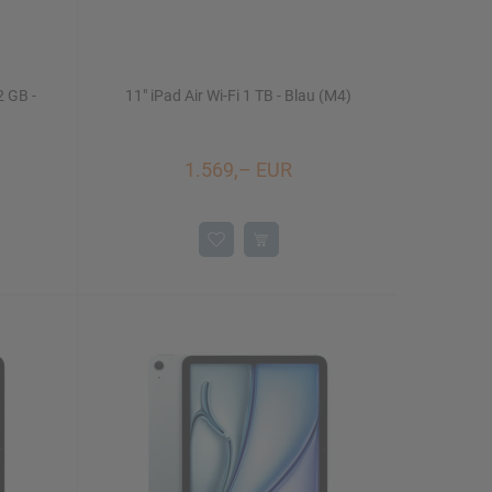
2 GB -
11" iPad Air Wi-Fi 1 TB - Blau (M4)
1.569,– EUR