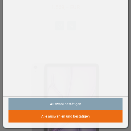
1.569,– EUR
Auswahl bestätigen
Alle auswählen und bestätigen