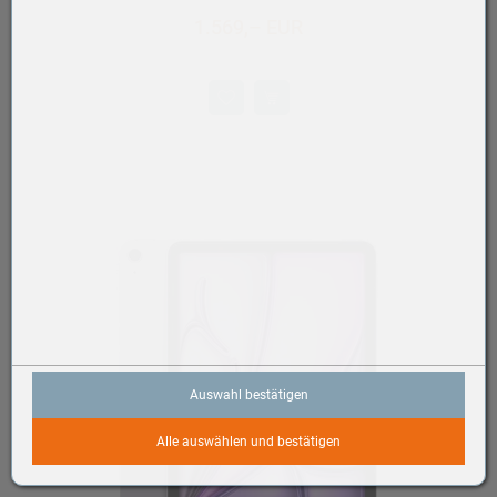
1.569,– EUR
Auswahl bestätigen
Alle auswählen und bestätigen