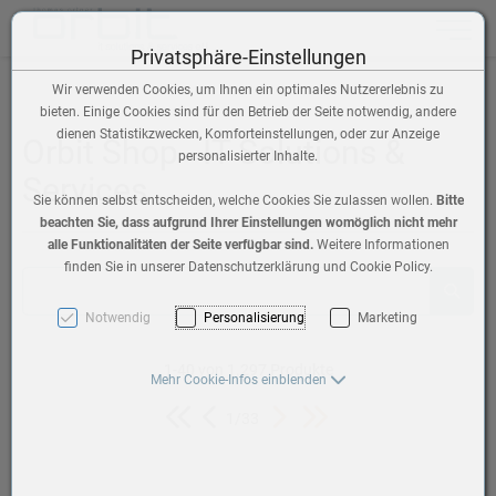
Toggle n
Privatsphäre-Einstellungen
Wir verwenden Cookies, um Ihnen ein optimales Nutzererlebnis zu
bieten. Einige Cookies sind für den Betrieb der Seite notwendig, andere
dienen Statistikzwecken, Komforteinstellungen, oder zur Anzeige
Orbit Shop - IT Solutions &
personalisierter Inhalte.
Services
Sie können selbst entscheiden, welche Cookies Sie zulassen wollen.
Bitte
beachten Sie, dass aufgrund Ihrer Einstellungen womöglich nicht mehr
alle Funktionalitäten der Seite verfügbar sind.
Weitere Informationen
finden Sie in unserer Datenschutzerklärung und Cookie Policy.
Notwendig
Personalisierung
Marketing
1-40 von 1.297 Produkte
Mehr Cookie-Infos einblenden
1/33