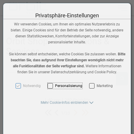
Toggle n
Privatsphäre-Einstellungen
Wir verwenden Cookies, um Ihnen ein optimales Nutzererlebnis zu
bieten. Einige Cookies sind für den Betrieb der Seite notwendig, andere
dienen Statistikzwecken, Komforteinstellungen, oder zur Anzeige
Orbit Shop - IT Solutions &
personalisierter Inhalte.
Services
Sie können selbst entscheiden, welche Cookies Sie zulassen wollen.
Bitte
beachten Sie, dass aufgrund Ihrer Einstellungen womöglich nicht mehr
alle Funktionalitäten der Seite verfügbar sind.
Weitere Informationen
finden Sie in unserer Datenschutzerklärung und Cookie Policy.
Notwendig
Personalisierung
Marketing
1-40 von 1.282 Produkte
Mehr Cookie-Infos einblenden
1/33