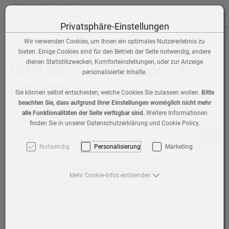
Toggle n
Privatsphäre-Einstellungen
Wir verwenden Cookies, um Ihnen ein optimales Nutzererlebnis zu
bieten. Einige Cookies sind für den Betrieb der Seite notwendig, andere
dienen Statistikzwecken, Komforteinstellungen, oder zur Anzeige
Orbit Shop - IT Solutions &
personalisierter Inhalte.
Services
Sie können selbst entscheiden, welche Cookies Sie zulassen wollen.
Bitte
beachten Sie, dass aufgrund Ihrer Einstellungen womöglich nicht mehr
alle Funktionalitäten der Seite verfügbar sind.
Weitere Informationen
finden Sie in unserer Datenschutzerklärung und Cookie Policy.
Notwendig
Personalisierung
Marketing
1-40 von 1.283 Produkte
Mehr Cookie-Infos einblenden
1/33