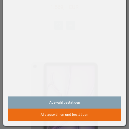
1.569,– EUR
Auswahl bestätigen
Alle auswählen und bestätigen