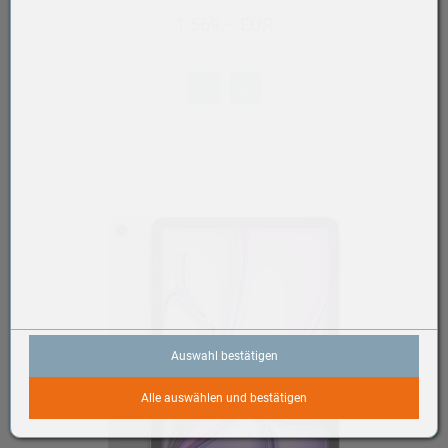
1.569,– EUR
Auswahl bestätigen
Alle auswählen und bestätigen