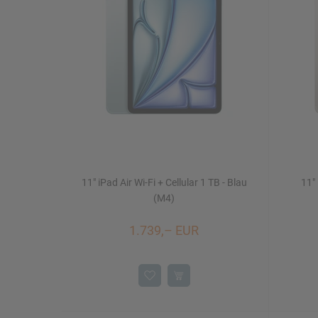
Mac Studio
iPhone 16/16 Plus
Watch SE
iMac 24"
Mac mini
11" iPad Air Wi-Fi + Cellular 1 TB - Blau
11" 
Displays
NEU
(M4)
1.739,– EUR