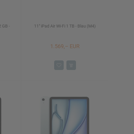
2 GB -
11" iPad Air Wi-Fi 1 TB - Blau (M4)
1.569,– EUR