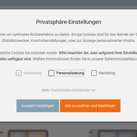
tung
Business
Shop
Blog
Suche
Wa
Privatsphäre-Einstellungen
 & Home
Zubehör
en ein optimales Nutzererlebnis zu bieten. Einige Cookies sind für den Betrieb der 
Statistikzwecken, Komforteinstellungen, oder zur Anzeige personalisierter Inhalte.
HomePod mini
a 3
 & Services
welche Cookies Sie zulassen wollen.
Bitte beachten Sie, dass aufgrund Ihrer Einstel
eite verfügbar sind.
Weitere Informationen finden Sie in unserer Datenschutzerkläru
AirPods Max 2
es 11
Notwendig
Personalisierung
Marketing
AirPods
3
Mehr Cookie-Infos einblenden
Apple TV
Auswahl bestätigen
Alle auswählen und bestätigen
es 10
a 2