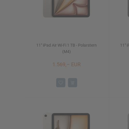
11" iPad Air Wi-Fi 1 TB - Polarstern
11" i
(M4)
1.569,– EUR