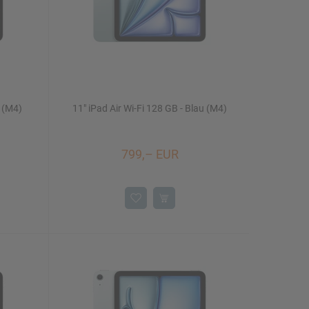
t (M4)
11" iPad Air Wi-Fi 128 GB - Blau (M4)
799,– EUR