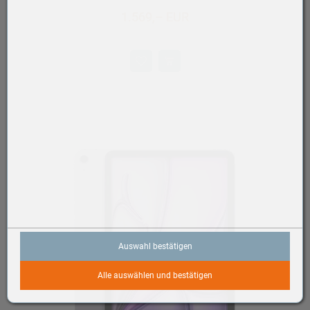
1.569,– EUR
Auswahl bestätigen
Alle auswählen und bestätigen