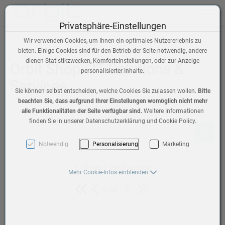
Toggle n
Privatsphäre-Einstellungen
Wir verwenden Cookies, um Ihnen ein optimales Nutzererlebnis zu
bieten. Einige Cookies sind für den Betrieb der Seite notwendig, andere
dienen Statistikzwecken, Komforteinstellungen, oder zur Anzeige
Orbit Shop - IT Solutions &
personalisierter Inhalte.
Services
Sie können selbst entscheiden, welche Cookies Sie zulassen wollen.
Bitte
beachten Sie, dass aufgrund Ihrer Einstellungen womöglich nicht mehr
alle Funktionalitäten der Seite verfügbar sind.
Weitere Informationen
finden Sie in unserer Datenschutzerklärung und Cookie Policy.
Notwendig
Personalisierung
Marketing
1-40 von 1.296 Produkte
Mehr Cookie-Infos einblenden
1/33