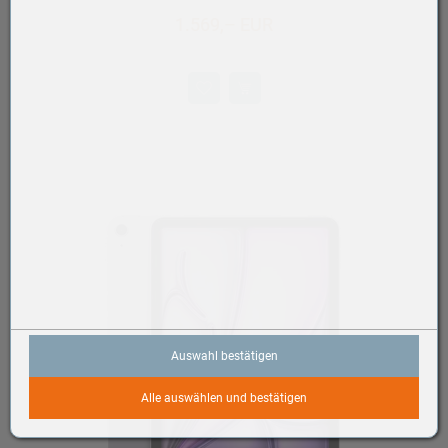
1.569,– EUR
Auswahl bestätigen
Alle auswählen und bestätigen