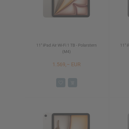
11" iPad Air Wi-Fi 1 TB - Polarstern
11" i
(M4)
1.569,– EUR