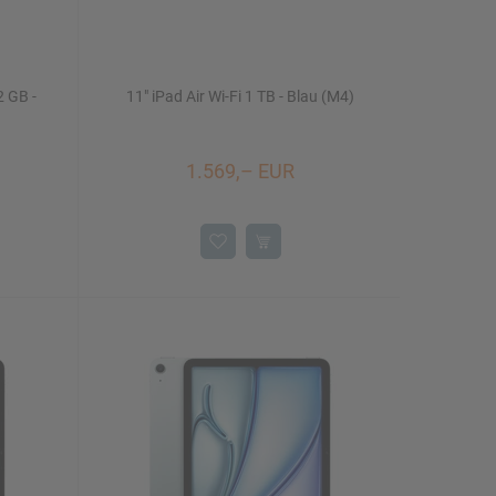
2 GB -
11" iPad Air Wi-Fi 1 TB - Blau (M4)
1.569,– EUR