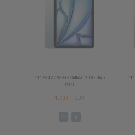
Mac Studio
iPhone 16/16 Plus
Watch SE
iMac 24"
Mac mini
11" iPad Air Wi-Fi + Cellular 1 TB - Blau
11" 
Displays
NEU
(M4)
1.739,– EUR