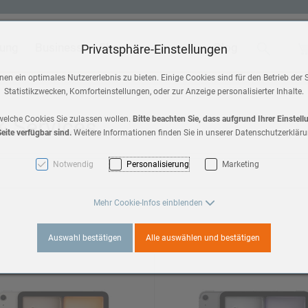
tung
Business
Shop
Blog
Suche
Wa
Privatsphäre-Einstellungen
 & Home
Zubehör
en ein optimales Nutzererlebnis zu bieten. Einige Cookies sind für den Betrieb der 
Statistikzwecken, Komforteinstellungen, oder zur Anzeige personalisierter Inhalte.
HomePod mini
a 3
 & Services
welche Cookies Sie zulassen wollen.
Bitte beachten Sie, dass aufgrund Ihrer Einstel
eite verfügbar sind.
Weitere Informationen finden Sie in unserer Datenschutzerkläru
AirPods Max 2
es 11
Notwendig
Personalisierung
Marketing
AirPods
3
Mehr Cookie-Infos einblenden
Apple TV
Auswahl bestätigen
Alle auswählen und bestätigen
es 10
a 2