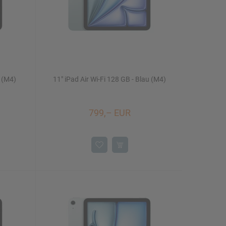
t (M4)
11" iPad Air Wi-Fi 128 GB - Blau (M4)
799,– EUR