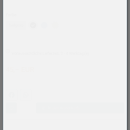
Farbe
hellgrau
Voraussichtliche Lieferzeit: 2 - 4 Werktag(e)
45,– EUR
Facebook
WhatsApp (#[creator\plugin\share\core\structs\SocialSh
In den Warenkorb