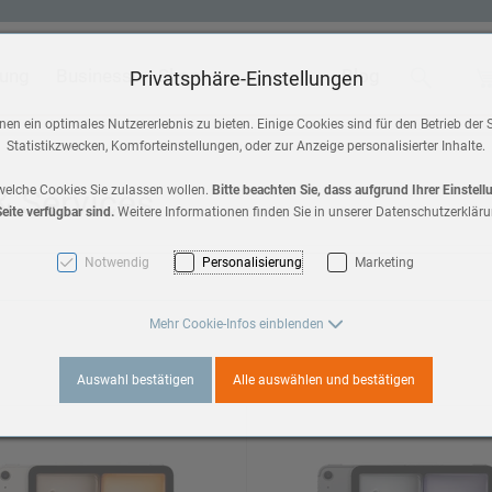
tung
Business
Shop
Blog
Suche
Wa
Privatsphäre-Einstellungen
 & Home
Zubehör
en ein optimales Nutzererlebnis zu bieten. Einige Cookies sind für den Betrieb der 
Statistikzwecken, Komforteinstellungen, oder zur Anzeige personalisierter Inhalte.
HomePod mini
a 3
 & Services
welche Cookies Sie zulassen wollen.
Bitte beachten Sie, dass aufgrund Ihrer Einstel
eite verfügbar sind.
Weitere Informationen finden Sie in unserer Datenschutzerkläru
AirPods Max 2
es 11
Notwendig
Personalisierung
Marketing
AirPods
3
Mehr Cookie-Infos einblenden
Apple TV
Auswahl bestätigen
Alle auswählen und bestätigen
es 10
a 2