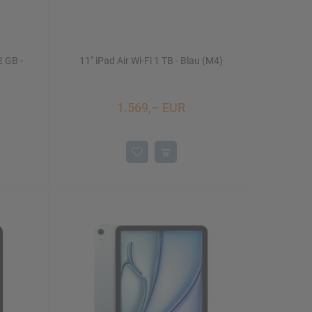
2 GB -
11" iPad Air Wi-Fi 1 TB - Blau (M4)
1.569,– EUR