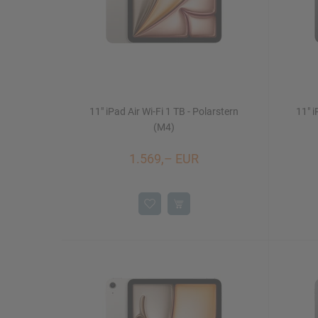
11" iPad Air Wi-Fi 1 TB - Polarstern
11" i
(M4)
1.569,– EUR