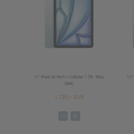
Mac Studio
iPhone 16/16 Plus
Watch SE
iMac 24"
Mac mini
11" iPad Air Wi-Fi + Cellular 1 TB - Blau
11" 
Displays
NEU
(M4)
1.739,– EUR