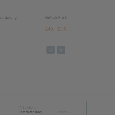
er­drückung
AirPods Pro 3
249,– EUR
IT-Solutions
n
Komplettlösungen
Service