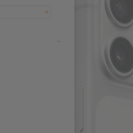
E5
t in Gramm
3x95,63
ffnen
t. Nr.
g (brutto)