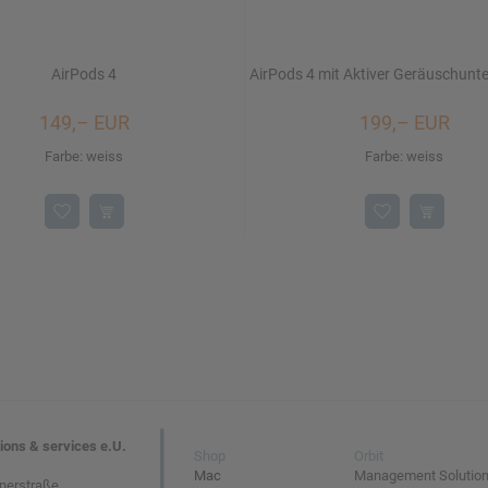
AirPods 4
AirPods 4 mit Aktiver Geräusch­unt
149,– EUR
199,– EUR
Farbe: weiss
Farbe: weiss
tions & services e.U.
Shop
Orbit
Mac
Management Solutio
nerstraße