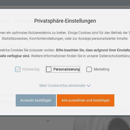
tung
Business
Shop
Blog
Suche
Wa
Privatsphäre-Einstellungen
 & Home
Zubehör
en ein optimales Nutzererlebnis zu bieten. Einige Cookies sind für den Betrieb der 
Statistikzwecken, Komforteinstellungen, oder zur Anzeige personalisierter Inhalte.
HomePod mini
B Silber
a 3
welche Cookies Sie zulassen wollen.
Bitte beachten Sie, dass aufgrund Ihrer Einstel
eite verfügbar sind.
Weitere Informationen finden Sie in unserer Datenschutzerkläru
AirPods Max 2
es 11
Notwendig
Personalisierung
Marketing
AirPods
3
Mehr Cookie-Infos einblenden
Apple TV
. Brillantes 6,9" Display,
Auswahl bestätigen
Alle auswählen und bestätigen
ras und die bisher beste
es 10
a 2