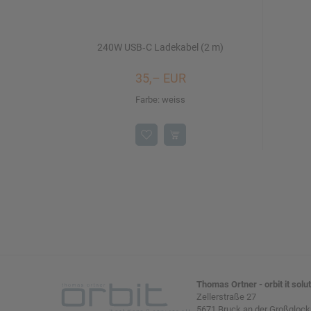
240W USB‑C Ladekabel (2 m)
35,– EUR
Farbe: weiss
Thomas Ortner - orbit it solu
Zellerstraße 27
5671 Bruck an der Großglock