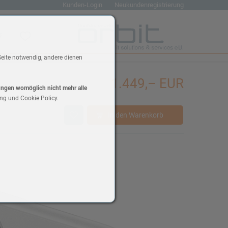
Kunden-Login
Neukundenregistrierung
renkorb
Wunschliste
Seite notwendig, andere dienen
1.449,– EUR
lungen womöglich nicht mehr alle
ng und Cookie Policy.
In den Warenkorb