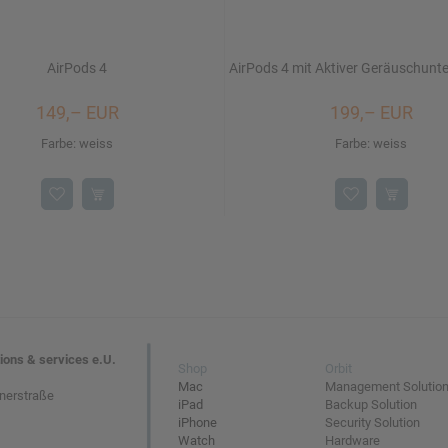
AirPods 4
AirPods 4 mit Aktiver Geräusch­unt
149,– EUR
199,– EUR
Farbe: weiss
Farbe: weiss
tions & services e.U.
Shop
Orbit
Mac
Management Solutio
nerstraße
iPad
Backup Solution
iPhone
Security Solution
Watch
Hardware