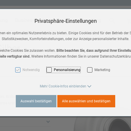
tung
Business
Shop
Blog
Suche
Wa
Privatsphäre-Einstellungen
 & Home
Zubehör
en ein optimales Nutzererlebnis zu bieten. Einige Cookies sind für den Betrieb der 
Statistikzwecken, Komforteinstellungen, oder zur Anzeige personalisierter Inhalte.
HomePod mini
Silber
a 3
welche Cookies Sie zulassen wollen.
Bitte beachten Sie, dass aufgrund Ihrer Einstel
eite verfügbar sind.
Weitere Informationen finden Sie in unserer Datenschutzerkläru
AirPods Max 2
es 11
Notwendig
Personalisierung
Marketing
AirPods
3
Mehr Cookie-Infos einblenden
Apple TV
. Brillantes 6,9" Display,
Auswahl bestätigen
Alle auswählen und bestätigen
ras und die bisher beste
es 10
a 2