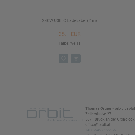
240W USB‑C Ladekabel (2 m)
35,– EUR
Farbe: weiss
Thomas Ortner - orbit it solu
Zellerstraße 27
5671 Bruck an der Großglock
office@orbit.at
+43 6545 / 222 55