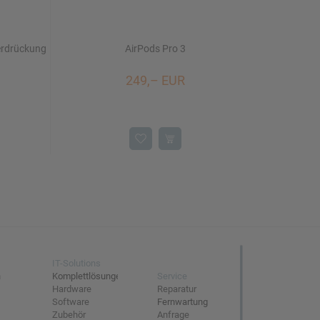
er­drückung
AirPods Pro 3
249,– EUR
IT-Solutions
n
Komplettlösungen
Service
Hardware
Reparatur
Software
Fernwartung
Zubehör
Anfrage