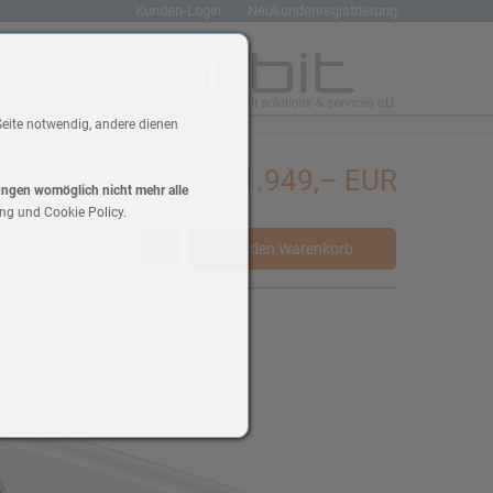
Kunden-Login
Neukundenregistrierung
renkorb
Wunschliste
Seite notwendig, andere dienen
1.949,– EUR
lungen womöglich nicht mehr alle
ng und Cookie Policy.
In den Warenkorb