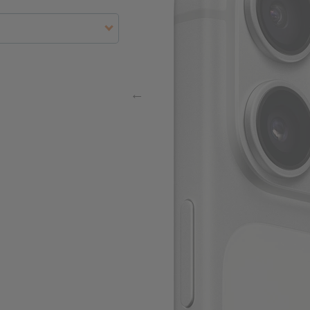
E5
t in Gramm
3x95,63
ffnen
t. Nr.
g (brutto)