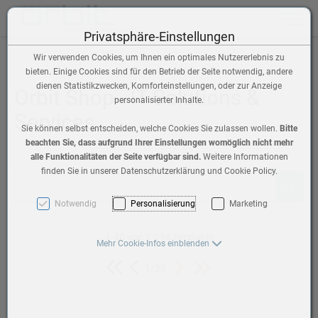
Toggle n
Privatsphäre-Einstellungen
Wir verwenden Cookies, um Ihnen ein optimales Nutzererlebnis zu
bieten. Einige Cookies sind für den Betrieb der Seite notwendig, andere
dienen Statistikzwecken, Komforteinstellungen, oder zur Anzeige
Orbit Shop - IT Solutions &
personalisierter Inhalte.
Services
Sie können selbst entscheiden, welche Cookies Sie zulassen wollen.
Bitte
beachten Sie, dass aufgrund Ihrer Einstellungen womöglich nicht mehr
alle Funktionalitäten der Seite verfügbar sind.
Weitere Informationen
finden Sie in unserer Datenschutzerklärung und Cookie Policy.
Notwendig
Personalisierung
Marketing
1-40 von 1.294 Produkte
Mehr Cookie-Infos einblenden
1/33