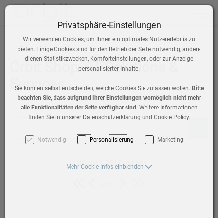
Toggle n
Privatsphäre-Einstellungen
Wir verwenden Cookies, um Ihnen ein optimales Nutzererlebnis zu
bieten. Einige Cookies sind für den Betrieb der Seite notwendig, andere
dienen Statistikzwecken, Komforteinstellungen, oder zur Anzeige
Orbit Shop - IT Solutions &
personalisierter Inhalte.
Services
Sie können selbst entscheiden, welche Cookies Sie zulassen wollen.
Bitte
beachten Sie, dass aufgrund Ihrer Einstellungen womöglich nicht mehr
alle Funktionalitäten der Seite verfügbar sind.
Weitere Informationen
finden Sie in unserer Datenschutzerklärung und Cookie Policy.
Notwendig
Personalisierung
Marketing
1-40 von 1.281 Produkte
Mehr Cookie-Infos einblenden
1/33