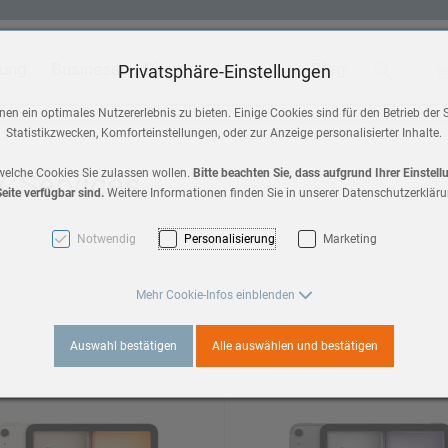
tung
Business
Shop
Blog
Suche
Wa
Privatsphäre-Einstellungen
 & Home
Zubehör
en ein optimales Nutzererlebnis zu bieten. Einige Cookies sind für den Betrieb der 
Statistikzwecken, Komforteinstellungen, oder zur Anzeige personalisierter Inhalte.
HomePod mini
a 3
 & Services
welche Cookies Sie zulassen wollen.
Bitte beachten Sie, dass aufgrund Ihrer Einstel
eite verfügbar sind.
Weitere Informationen finden Sie in unserer Datenschutzerkläru
AirPods Max 2
es 11
Notwendig
Personalisierung
Marketing
AirPods
3
Mehr Cookie-Infos einblenden
Apple TV
Auswahl bestätigen
Alle auswählen und bestätigen
es 10
a 2