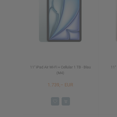
Mac Studio
iPhone 16/16 Plus
Watch SE
iMac 24"
Mac mini
11" iPad Air Wi-Fi + Cellular 1 TB - Blau
11" 
Displays
NEU
(M4)
1.739,– EUR