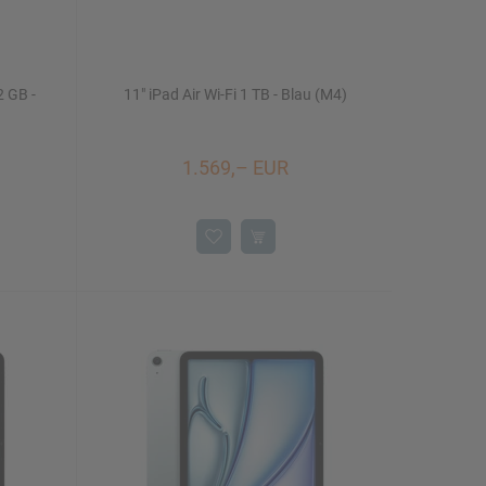
2 GB -
11" iPad Air Wi-Fi 1 TB - Blau (M4)
1.569,– EUR