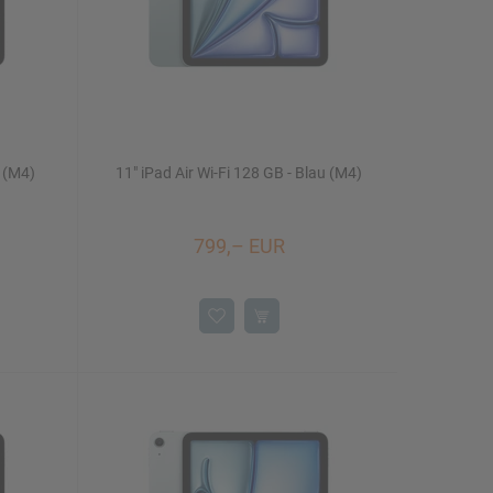
t (M4)
11" iPad Air Wi-Fi 128 GB - Blau (M4)
799,– EUR