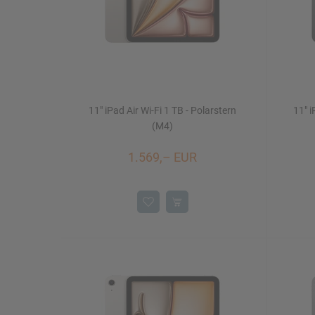
11" iPad Air Wi-Fi 1 TB - Polarstern
11" i
(M4)
1.569,– EUR