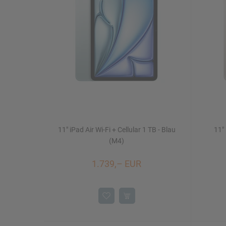
Mac Studio
iPhone 16/16 Plus
Watch SE
iMac 24"
Mac mini
11" iPad Air Wi-Fi + Cellular 1 TB - Blau
11" 
Displays
NEU
(M4)
1.739,– EUR