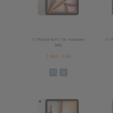
11" iPad Air Wi-Fi 1 TB - Polarstern
11" i
(M4)
1.569,– EUR