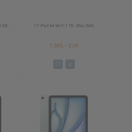
2 GB -
11" iPad Air Wi-Fi 1 TB - Blau (M4)
1.569,– EUR