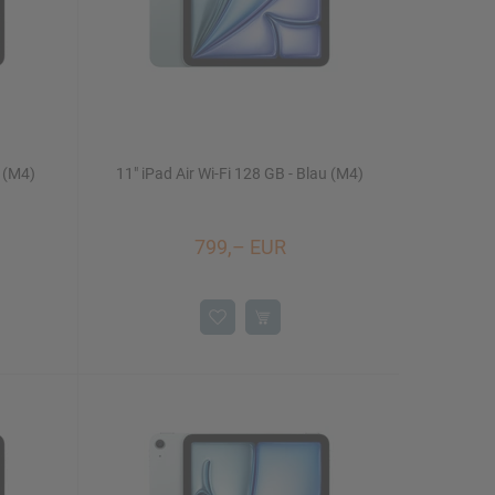
t (M4)
11" iPad Air Wi-Fi 128 GB - Blau (M4)
799,– EUR