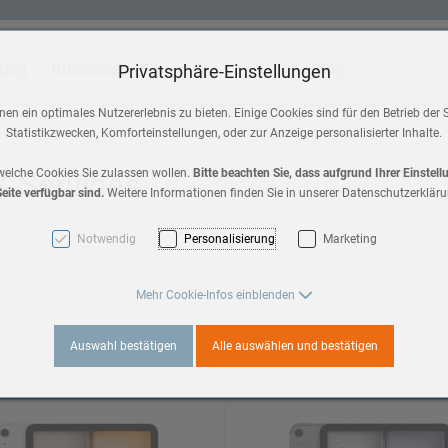
tung
Business
Shop
Blog
Suche
Wa
Privatsphäre-Einstellungen
 & Home
Zubehör
en ein optimales Nutzererlebnis zu bieten. Einige Cookies sind für den Betrieb der 
Statistikzwecken, Komforteinstellungen, oder zur Anzeige personalisierter Inhalte.
HomePod mini
a 3
 & Services
welche Cookies Sie zulassen wollen.
Bitte beachten Sie, dass aufgrund Ihrer Einstel
eite verfügbar sind.
Weitere Informationen finden Sie in unserer Datenschutzerkläru
AirPods Max 2
es 11
Notwendig
Personalisierung
Marketing
AirPods
3
Mehr Cookie-Infos einblenden
Apple TV
Auswahl bestätigen
Alle auswählen und bestätigen
es 10
a 2