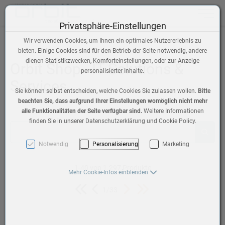
Toggle n
Privatsphäre-Einstellungen
Wir verwenden Cookies, um Ihnen ein optimales Nutzererlebnis zu
bieten. Einige Cookies sind für den Betrieb der Seite notwendig, andere
dienen Statistikzwecken, Komforteinstellungen, oder zur Anzeige
Orbit Shop - IT Solutions &
personalisierter Inhalte.
Services
Sie können selbst entscheiden, welche Cookies Sie zulassen wollen.
Bitte
beachten Sie, dass aufgrund Ihrer Einstellungen womöglich nicht mehr
alle Funktionalitäten der Seite verfügbar sind.
Weitere Informationen
finden Sie in unserer Datenschutzerklärung und Cookie Policy.
Notwendig
Personalisierung
Marketing
1-40 von 1.297 Produkte
Mehr Cookie-Infos einblenden
1/33