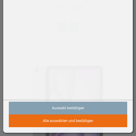
1.569,– EUR
Auswahl bestätigen
Alle auswählen und bestätigen