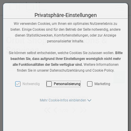
Toggle n
Privatsphäre-Einstellungen
Wir verwenden Cookies, um Ihnen ein optimales Nutzererlebnis zu
bieten. Einige Cookies sind für den Betrieb der Seite notwendig, andere
dienen Statistikzwecken, Komforteinstellungen, oder zur Anzeige
Orbit Shop - IT Solutions &
personalisierter Inhalte.
Services
Sie können selbst entscheiden, welche Cookies Sie zulassen wollen.
Bitte
beachten Sie, dass aufgrund Ihrer Einstellungen womöglich nicht mehr
alle Funktionalitäten der Seite verfügbar sind.
Weitere Informationen
finden Sie in unserer Datenschutzerklärung und Cookie Policy.
Notwendig
Personalisierung
Marketing
1-40 von 1.290 Produkte
Mehr Cookie-Infos einblenden
1/33