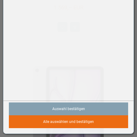
1.569,– EUR
Auswahl bestätigen
Alle auswählen und bestätigen