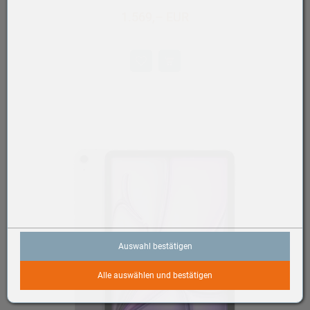
1.569,– EUR
Auswahl bestätigen
Alle auswählen und bestätigen