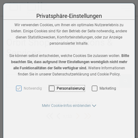
Toggle n
Privatsphäre-Einstellungen
Wir verwenden Cookies, um Ihnen ein optimales Nutzererlebnis zu
bieten. Einige Cookies sind für den Betrieb der Seite notwendig, andere
dienen Statistikzwecken, Komforteinstellungen, oder zur Anzeige
Orbit Shop - IT Solutions &
personalisierter Inhalte.
Services
Sie können selbst entscheiden, welche Cookies Sie zulassen wollen.
Bitte
beachten Sie, dass aufgrund Ihrer Einstellungen womöglich nicht mehr
alle Funktionalitäten der Seite verfügbar sind.
Weitere Informationen
finden Sie in unserer Datenschutzerklärung und Cookie Policy.
Notwendig
Personalisierung
Marketing
1-40 von 1.295 Produkte
Mehr Cookie-Infos einblenden
1/33