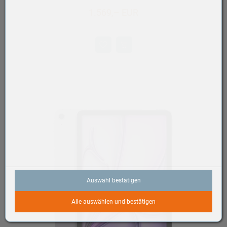
1.569,– EUR
Auswahl bestätigen
Alle auswählen und bestätigen