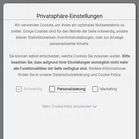
Toggle n
Privatsphäre-Einstellungen
Wir verwenden Cookies, um Ihnen ein optimales Nutzererlebnis zu
bieten. Einige Cookies sind für den Betrieb der Seite notwendig, andere
dienen Statistikzwecken, Komforteinstellungen, oder zur Anzeige
Orbit Shop - IT Solutions &
personalisierter Inhalte.
Services
Sie können selbst entscheiden, welche Cookies Sie zulassen wollen.
Bitte
beachten Sie, dass aufgrund Ihrer Einstellungen womöglich nicht mehr
alle Funktionalitäten der Seite verfügbar sind.
Weitere Informationen
finden Sie in unserer Datenschutzerklärung und Cookie Policy.
Notwendig
Personalisierung
Marketing
1-40 von 1.297 Produkte
Mehr Cookie-Infos einblenden
1/33