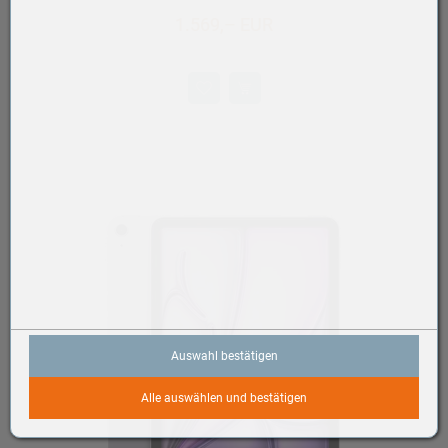
1.569,– EUR
Auswahl bestätigen
Alle auswählen und bestätigen