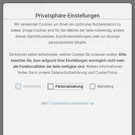
Toggle n
Privatsphäre-Einstellungen
Wir verwenden Cookies, um Ihnen ein optimales Nutzererlebnis zu
bieten. Einige Cookies sind für den Betrieb der Seite notwendig, andere
dienen Statistikzwecken, Komforteinstellungen, oder zur Anzeige
Orbit Shop - IT Solutions &
personalisierter Inhalte.
Services
Sie können selbst entscheiden, welche Cookies Sie zulassen wollen.
Bitte
beachten Sie, dass aufgrund Ihrer Einstellungen womöglich nicht mehr
alle Funktionalitäten der Seite verfügbar sind.
Weitere Informationen
finden Sie in unserer Datenschutzerklärung und Cookie Policy.
Notwendig
Personalisierung
Marketing
1-40 von 1.290 Produkte
Mehr Cookie-Infos einblenden
1/33