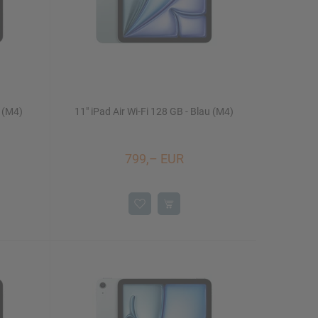
t (M4)
11" iPad Air Wi-Fi 128 GB - Blau (M4)
799,– EUR