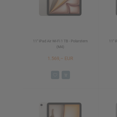
11" iPad Air Wi-Fi 1 TB - Polarstern
11" i
(M4)
1.569,– EUR