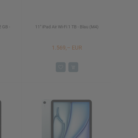
2 GB -
11" iPad Air Wi-Fi 1 TB - Blau (M4)
1.569,– EUR