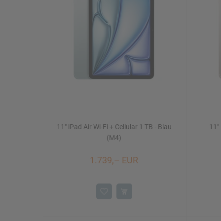
Mac Studio
iPhone 16/16 Plus
Watch SE
iMac 24"
Mac mini
11" iPad Air Wi-Fi + Cellular 1 TB - Blau
11" 
Displays
NEU
(M4)
1.739,– EUR