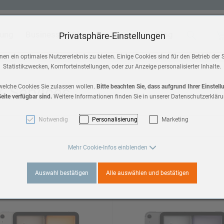
tung
Business
Shop
Blog
Suche
Wa
Privatsphäre-Einstellungen
 & Home
Zubehör
en ein optimales Nutzererlebnis zu bieten. Einige Cookies sind für den Betrieb der 
Statistikzwecken, Komforteinstellungen, oder zur Anzeige personalisierter Inhalte.
HomePod mini
a 3
 & Services
welche Cookies Sie zulassen wollen.
Bitte beachten Sie, dass aufgrund Ihrer Einstel
eite verfügbar sind.
Weitere Informationen finden Sie in unserer Datenschutzerkläru
AirPods Max 2
es 11
Notwendig
Personalisierung
Marketing
AirPods
3
Mehr Cookie-Infos einblenden
Apple TV
Auswahl bestätigen
Alle auswählen und bestätigen
es 10
a 2