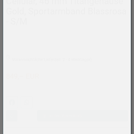
Cellular, 46 mm Titangehäuse
Gold, Sportarmband Blassrosa
- S/M
Voraussichtliche Lieferzeit: 2 - 4 Werktag(e)
849,– EUR
Facebook
WhatsApp (#[creator\plugin\share\core\structs\SocialSh
In den Warenkorb