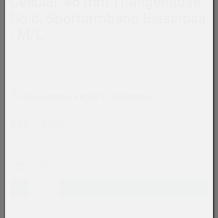
Cellular, 46 mm Titangehäuse
Gold, Sportarmband Blassrosa
- M/L
Voraussichtliche Lieferzeit: 47 - 49 Werktag(e)
849,– EUR
Facebook
WhatsApp (#[creator\plugin\share\core\structs\SocialSh
In den Warenkorb