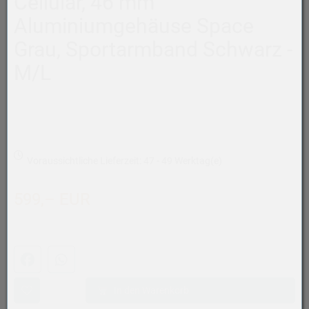
Cellular, 46 mm
Aluminiumgehäuse Space
Grau, Sportarmband Schwarz -
M/L
Voraussichtliche Lieferzeit: 47 - 49 Werktag(e)
599,– EUR
Facebook
WhatsApp (#[creator\plugin\share\core\structs\SocialSh
In den Warenkorb