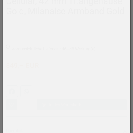
Cellular, 42 mm Titangehäuse
Gold, Milanaise Armband Gold
Voraussichtliche Lieferzeit: 46 - 48 Werktag(e)
849,– EUR
Facebook
WhatsApp (#[creator\plugin\share\core\structs\SocialSh
In den Warenkorb
Überblick