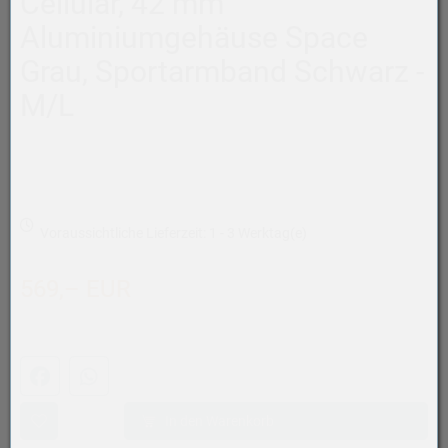
Cellular, 42 mm
Aluminiumgehäuse Space
Grau, Sportarmband Schwarz -
M/L
Voraussichtliche Lieferzeit: 1 - 3 Werktag(e)
569,– EUR
Facebook
WhatsApp (#[creator\plugin\share\core\structs\SocialSh
In den Warenkorb