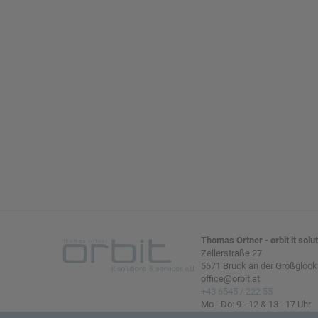
Hersteller / Brand
Gewicht in k
Apple
0,3
AppleCare/AppleCare+
SXCJ2ZM/A
Thomas Ortner - orbit it solu
Zellerstraße 27
5671 Bruck an der Großglock
office@orbit.at
+43 6545 / 222 55
Mo - Do: 9 - 12 & 13 - 17 Uhr
Fr: 9 - 12 Uhr