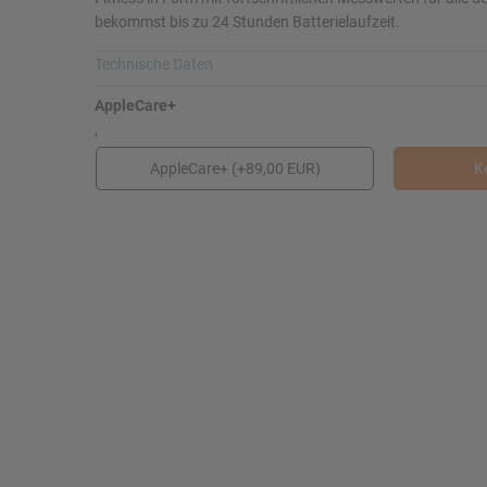
bekommst bis zu 24 Stunden Batterielaufzeit.
Mac Studio
iPhone 16/16 Plus
Watch SE
Technische Daten
Kategorie
Armband
AppleCare+
Smartwatches, Apple Watch, Apple Watch
Sportarmba
,
iMac 24"
Series 11
AppleCare+ (+89,00 EUR)
K
Armbandfarbe
Gehäuse
sport schwarz
Aluminium
Mac mini
Farbe
Grösse
WS10 Jet Black
S/M
Displays
NEU
Kommunikation
Nettogewich
WLAN, BT
61
Zoll
H x B x L
46mm
30x77x240
BatterieArt
Datenblatt
Geräte Batterie
Verlinkung ö
Artikelnummer
Hersteller Ar
MEUW4ZR/A
MEUW4ZR/