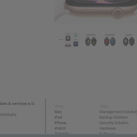
g (brutto)
tions & services e.U.
Shop
Orbit
Mac
Management Solutio
nerstraße
iPad
Backup Solution
iPhone
Security Solution
Watch
Hardware
Zubehör
Software