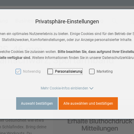
tung
Business
Shop
Blog
Suche
Wa
Privatsphäre-Einstellungen
 & Home
Zubehör
en ein optimales Nutzererlebnis zu bieten. Einige Cookies sind für den Betrieb der 
Statistikzwecken, Komforteinstellungen, oder zur Anzeige personalisierter Inhalte.
HomePod mini
GPS, 46 mm
a 3
welche Cookies Sie zulassen wollen.
Bitte beachten Sie, dass aufgrund Ihrer Einstel
antschwarz, Sportarmband
eite verfügbar sind.
Weitere Informationen finden Sie in unserer Datenschutzerkläru
AirPods Max 2
es 11
Notwendig
Personalisierung
Marketing
AirPods
3
Mehr Cookie-Infos einblenden
Apple TV
Auswahl bestätigen
Alle auswählen und bestätigen
es 10
einer Gesundheit wie etwa
 Schlafindex. Bring deine
a 2
deine Workouts. Du