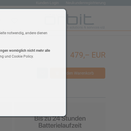
Kunden-Login
Neukundenregistrierung
renkorb
Wunschliste
Seite notwendig, andere dienen
lungen womöglich nicht mehr alle
479,– EUR
ng und Cookie Policy.
In den Warenkorb