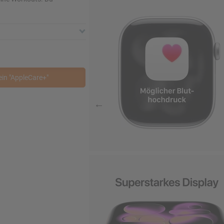
nd
ein "AppleCare+"
t in Gramm
ffnen
t. Nr.
A