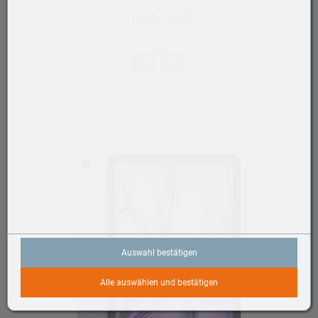
1.569,– EUR
Auswahl bestätigen
Alle auswählen und bestätigen