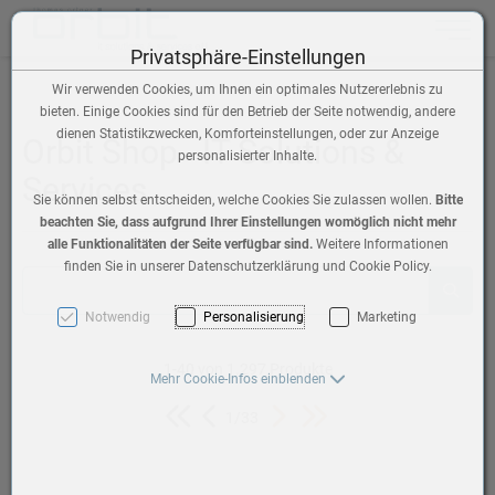
Toggle n
Privatsphäre-Einstellungen
Wir verwenden Cookies, um Ihnen ein optimales Nutzererlebnis zu
bieten. Einige Cookies sind für den Betrieb der Seite notwendig, andere
dienen Statistikzwecken, Komforteinstellungen, oder zur Anzeige
Orbit Shop - IT Solutions &
personalisierter Inhalte.
Services
Sie können selbst entscheiden, welche Cookies Sie zulassen wollen.
Bitte
beachten Sie, dass aufgrund Ihrer Einstellungen womöglich nicht mehr
alle Funktionalitäten der Seite verfügbar sind.
Weitere Informationen
finden Sie in unserer Datenschutzerklärung und Cookie Policy.
Notwendig
Personalisierung
Marketing
1-40 von 1.297 Produkte
Mehr Cookie-Infos einblenden
1/33