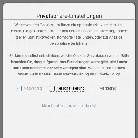
Toggle n
Privatsphäre-Einstellungen
Wir verwenden Cookies, um Ihnen ein optimales Nutzererlebnis zu
bieten. Einige Cookies sind für den Betrieb der Seite notwendig, andere
dienen Statistikzwecken, Komforteinstellungen, oder zur Anzeige
Orbit Shop - IT Solutions &
personalisierter Inhalte.
Services
Sie können selbst entscheiden, welche Cookies Sie zulassen wollen.
Bitte
beachten Sie, dass aufgrund Ihrer Einstellungen womöglich nicht mehr
alle Funktionalitäten der Seite verfügbar sind.
Weitere Informationen
finden Sie in unserer Datenschutzerklärung und Cookie Policy.
Notwendig
Personalisierung
Marketing
1-40 von 1.297 Produkte
Mehr Cookie-Infos einblenden
1/33