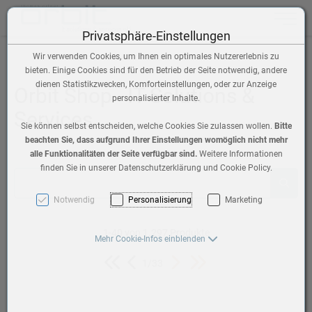
Toggle n
Privatsphäre-Einstellungen
Wir verwenden Cookies, um Ihnen ein optimales Nutzererlebnis zu
bieten. Einige Cookies sind für den Betrieb der Seite notwendig, andere
dienen Statistikzwecken, Komforteinstellungen, oder zur Anzeige
Orbit Shop - IT Solutions &
personalisierter Inhalte.
Services
Sie können selbst entscheiden, welche Cookies Sie zulassen wollen.
Bitte
beachten Sie, dass aufgrund Ihrer Einstellungen womöglich nicht mehr
alle Funktionalitäten der Seite verfügbar sind.
Weitere Informationen
finden Sie in unserer Datenschutzerklärung und Cookie Policy.
Notwendig
Personalisierung
Marketing
1-40 von 1.297 Produkte
Mehr Cookie-Infos einblenden
1/33