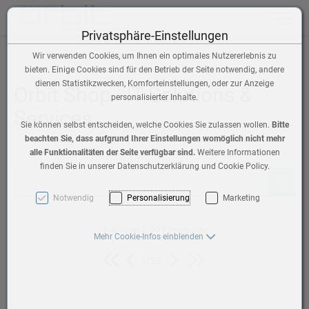
Toggle n
Privatsphäre-Einstellungen
Wir verwenden Cookies, um Ihnen ein optimales Nutzererlebnis zu
bieten. Einige Cookies sind für den Betrieb der Seite notwendig, andere
dienen Statistikzwecken, Komforteinstellungen, oder zur Anzeige
Orbit Shop - IT Solutions &
personalisierter Inhalte.
Services
Sie können selbst entscheiden, welche Cookies Sie zulassen wollen.
Bitte
beachten Sie, dass aufgrund Ihrer Einstellungen womöglich nicht mehr
alle Funktionalitäten der Seite verfügbar sind.
Weitere Informationen
finden Sie in unserer Datenschutzerklärung und Cookie Policy.
Notwendig
Personalisierung
Marketing
1-40 von 1.297 Produkte
Mehr Cookie-Infos einblenden
1/33