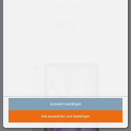
1.569,– EUR
Auswahl bestätigen
Alle auswählen und bestätigen