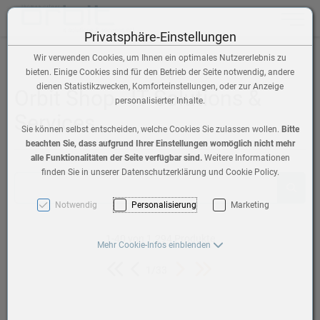
Toggle n
Privatsphäre-Einstellungen
Wir verwenden Cookies, um Ihnen ein optimales Nutzererlebnis zu
bieten. Einige Cookies sind für den Betrieb der Seite notwendig, andere
dienen Statistikzwecken, Komforteinstellungen, oder zur Anzeige
Orbit Shop - IT Solutions &
personalisierter Inhalte.
Services
Sie können selbst entscheiden, welche Cookies Sie zulassen wollen.
Bitte
beachten Sie, dass aufgrund Ihrer Einstellungen womöglich nicht mehr
alle Funktionalitäten der Seite verfügbar sind.
Weitere Informationen
finden Sie in unserer Datenschutzerklärung und Cookie Policy.
Notwendig
Personalisierung
Marketing
1-40 von 1.294 Produkte
Mehr Cookie-Infos einblenden
1/33