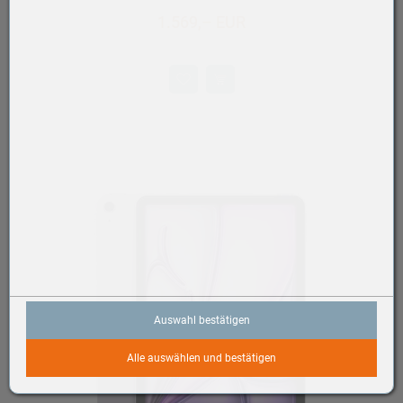
1.569,– EUR
Auswahl bestätigen
Alle auswählen und bestätigen