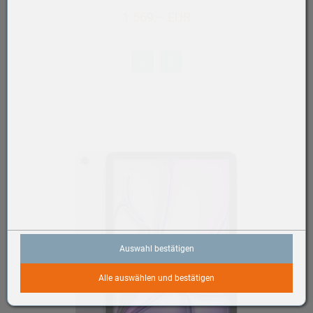
1.569,– EUR
Auswahl bestätigen
Alle auswählen und bestätigen