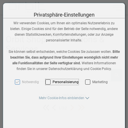
Toggle n
Privatsphäre-Einstellungen
Wir verwenden Cookies, um Ihnen ein optimales Nutzererlebnis zu
bieten. Einige Cookies sind für den Betrieb der Seite notwendig, andere
dienen Statistikzwecken, Komforteinstellungen, oder zur Anzeige
Orbit Shop - IT Solutions &
personalisierter Inhalte.
Services
Sie können selbst entscheiden, welche Cookies Sie zulassen wollen.
Bitte
beachten Sie, dass aufgrund Ihrer Einstellungen womöglich nicht mehr
alle Funktionalitäten der Seite verfügbar sind.
Weitere Informationen
finden Sie in unserer Datenschutzerklärung und Cookie Policy.
Notwendig
Personalisierung
Marketing
1-40 von 1.280 Produkte
Mehr Cookie-Infos einblenden
1/32